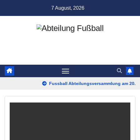
Zum
7 August, 2026
Inhalt
springen
Abteilung Fußball
TSV Münchingen
Fussball Abteilungsversammlung am 20. Ap