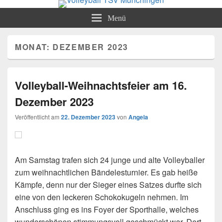
Volleyball TSV Münchingen
Abteilung Volleyball
Menü
MONAT:
DEZEMBER 2023
Volleyball-Weihnachtsfeier am 16.
Dezember 2023
Veröffentlicht am
22. Dezember 2023
von
Angela
Am Samstag trafen sich 24 junge und alte Volleyballer
zum weihnachtlichen Bändelesturnier. Es gab heiße
Kämpfe, denn nur der Sieger eines Satzes durfte sich
eine von den leckeren Schokokugeln nehmen. Im
Anschluss ging es ins Foyer der Sporthalle, welches
wunderschönen stimmungsvoll geschmückt war. Dort