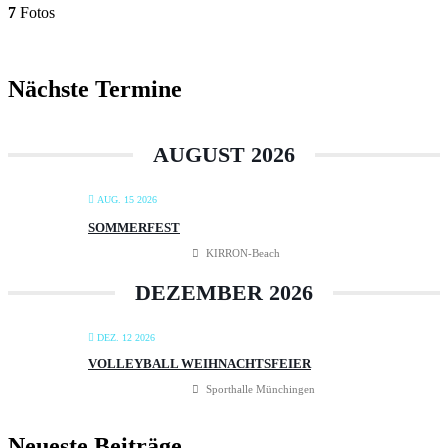
7
Fotos
Primärer
Nächste Termine
Seitenleisten-
Widgetbereich
AUGUST 2026
AUG. 15 2026
SOMMERFEST
KIRRON-Beach
DEZEMBER 2026
DEZ. 12 2026
VOLLEYBALL WEIHNACHTSFEIER
Sporthalle Münchingen
Neueste Beiträge