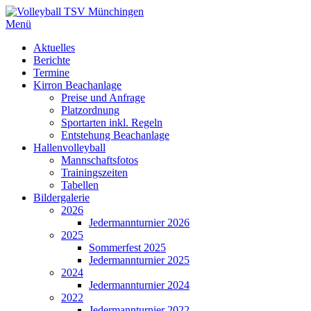
Zum
Inhalt
Menü
Volleyball TSV Münchingen
Abteilung Volleyball
springen
Primäres
Aktuelles
Berichte
Menü
Termine
Kirron Beachanlage
Preise und Anfrage
Platzordnung
Sportarten inkl. Regeln
Entstehung Beachanlage
Hallenvolleyball
Mannschaftsfotos
Trainingszeiten
Tabellen
Bildergalerie
2026
Jedermannturnier 2026
2025
Sommerfest 2025
Jedermannturnier 2025
2024
Jedermannturnier 2024
2022
Jedermannturnier 2022