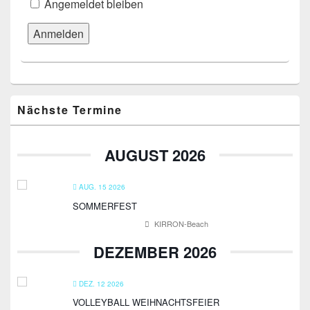
Angemeldet bleiben
Primärer
Nächste Termine
Seitenleisten-
Widgetbereich
AUGUST 2026
AUG. 15 2026
SOMMERFEST
KIRRON-Beach
DEZEMBER 2026
DEZ. 12 2026
VOLLEYBALL WEIHNACHTSFEIER