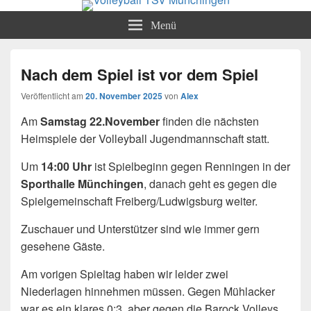
Volleyball TSV Münchingen
Abteilung Volleyball
Menü
Nach dem Spiel ist vor dem Spiel
Veröffentlicht am
20. November 2025
von
Alex
Am
Samstag 22.November
finden die nächsten
Heimspiele der Volleyball Jugendmannschaft statt.
Um
14:00 Uhr
ist Spielbeginn gegen Renningen in der
Sporthalle Münchingen
, danach geht es gegen die
Spielgemeinschaft Freiberg/Ludwigsburg weiter.
Zuschauer und Unterstützer sind wie immer gern
gesehene Gäste.
Am vorigen Spieltag haben wir leider zwei
Niederlagen hinnehmen müssen. Gegen Mühlacker
war es ein klares 0:3, aber gegen die Barock Volleys