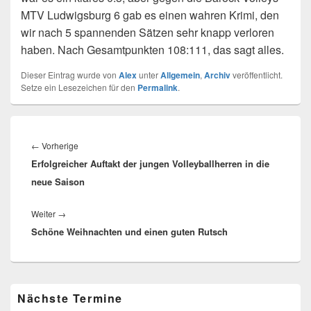
MTV Ludwigsburg 6 gab es einen wahren Krimi, den
wir nach 5 spannenden Sätzen sehr knapp verloren
haben. Nach Gesamtpunkten 108:111, das sagt alles.
Dieser Eintrag wurde von
Alex
unter
Allgemein
,
Archiv
veröffentlicht.
Setze ein Lesezeichen für den
Permalink
.
Beitragsnavigation
Vorheriger
←
Vorherige
Erfolgreicher Auftakt der jungen Volleyballherren in die
Beitrag:
neue Saison
Nächster
Weiter
→
Schöne Weihnachten und einen guten Rutsch
Beitrag:
Primärer
Nächste Termine
Seitenleisten-