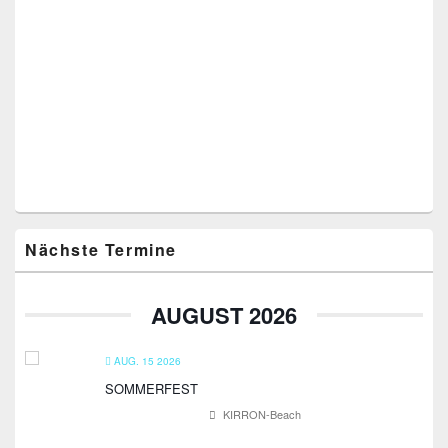
Primärer
Nächste Termine
Seitenleisten-
Widgetbereich
AUGUST 2026
AUG. 15 2026
SOMMERFEST
KIRRON-Beach