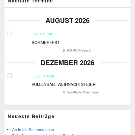
Nächste Termine
Seitenleisten-
Widgetbereich
AUGUST 2026
AUG. 15 2026
SOMMERFEST
KIRRON-Beach
DEZEMBER 2026
DEZ. 12 2026
VOLLEYBALL WEIHNACHTSFEIER
Sporthalle Münchingen
Neueste Beiträge
Ab in die Sommerpause