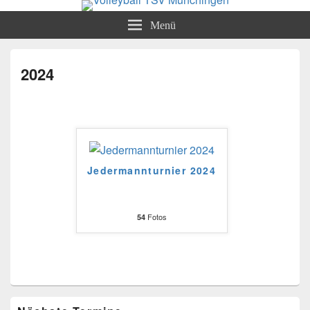
Volleyball TSV Münchingen
Abteilung Volleyball
Menü
2024
Jedermannturnier 2024
Fotos
54
Primärer