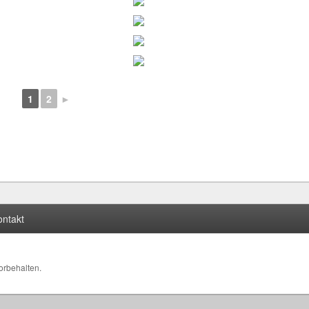
1
2
►
ontakt
vorbehalten.