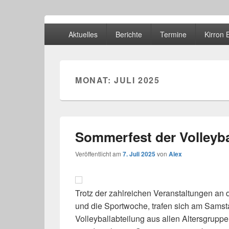
Volleyball TSV Mü
Primäres
Abteilung Volleyball
Aktuelles
Berichte
Termine
Kirron
Menü
MONAT:
JULI 2025
Sommerfest der Volleyba
Veröffentlicht am
7. Juli 2025
von
Alex
Trotz der zahlreichen Veranstaltungen an
und die Sportwoche, trafen sich am Samsta
Volleyballabteilung aus allen Altersgrup