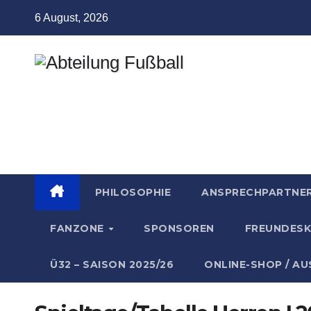
Zum
6 August, 2026
Inhalt
springen
Abteilung
Fußball
TSV Münchingen
PHILOSOPHIE
ANSPRECHPARTNE
FANZONE
SPONSOREN
FREUNDESK
Ü32 – SAISON 2025/26
ONLINE-SHOP / A