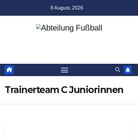
Zum
8 August, 2026
Inhalt
springen
Abteilung Fußball
TSV Münchingen
Trainerteam C Juniorinnen