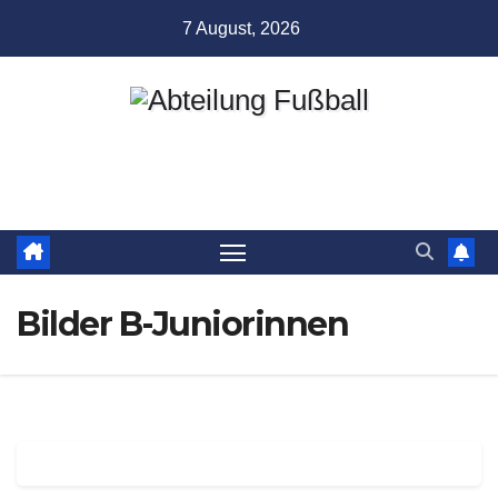
Zum
7 August, 2026
Inhalt
springen
Abteilung Fußball
TSV Münchingen
Bilder B-Juniorinnen