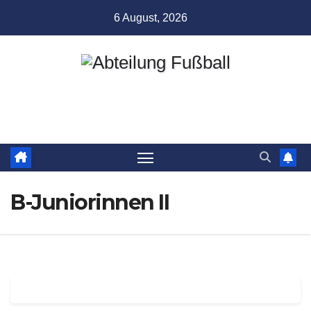
Zum
6 August, 2026
Inhalt
springen
Abteilung Fußball
TSV Münchingen
B-Juniorinnen II