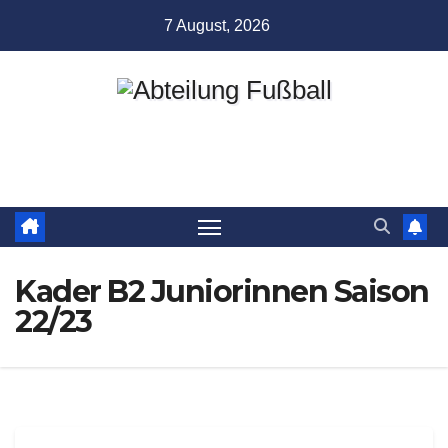
Zum
7 August, 2026
Inhalt
springen
Abteilung Fußball
TSV Münchingen
Kader B2 Juniorinnen Saison
22/23