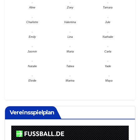
Aline
Zoey
Tamara
Charlotte
Valentina
Jule
Emily
Lina
Nathalie
Jasmin
Maria
Carla
Natalie
Tabea
Yade
Elvide
Marina
Maya
Vereinsspielplan