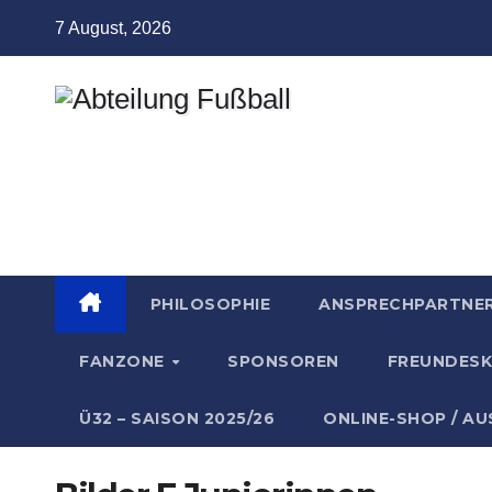
Zum
7 August, 2026
Inhalt
springen
Abteilung
Fußball
TSV Münchingen
PHILOSOPHIE
ANSPRECHPARTNE
FANZONE
SPONSOREN
FREUNDESK
Ü32 – SAISON 2025/26
ONLINE-SHOP / A