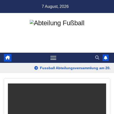
Zum
7 August, 2026
Inhalt
springen
Abteilung Fußball
TSV Münchingen
Fussball Abteilungsversammlung am 20. Ap