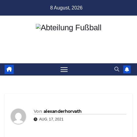
Zum
8 August, 2026
Inhalt
springen
Abteilung Fußball
TSV Münchingen
Von
alexanderhorvath
AUG. 17, 2021