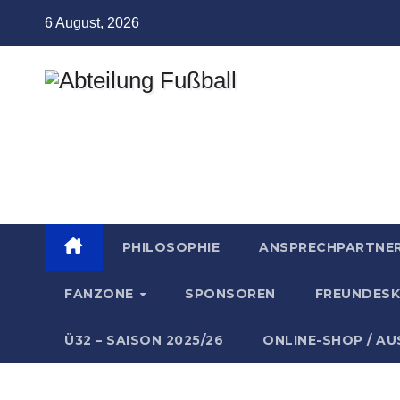
Zum
6 August, 2026
Inhalt
springen
Abteilung
Fußball
TSV Münchingen
PHILOSOPHIE
ANSPRECHPARTNE
FANZONE
SPONSOREN
FREUNDESK
Ü32 – SAISON 2025/26
ONLINE-SHOP / A