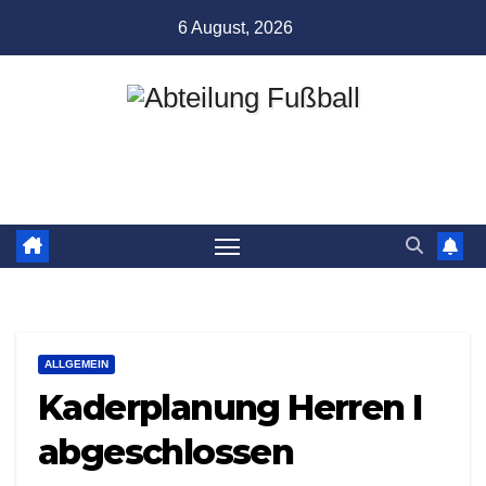
Zum
6 August, 2026
Inhalt
springen
Abteilung Fußball
TSV Münchingen
ALLGEMEIN
Kaderplanung Herren I
abgeschlossen