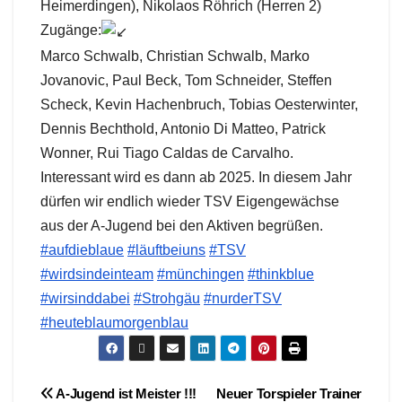
Heimerdingen), Nikolaos Röhrich (Herren 2)
Zugänge:
Marco Schwalb, Christian Schwalb, Marko
Jovanovic, Paul Beck, Tom Schneider, Steffen
Scheck, Kevin Hachenbruch, Tobias Oesterwinter,
Dennis Bechthold, Antonio Di Matteo, Patrick
Wonner, Rui Tiago Caldas de Carvalho.
Interessant wird es dann ab 2025. In diesem Jahr
dürfen wir endlich wieder TSV Eigengewächse
aus der A-Jugend bei den Aktiven begrüßen.
#aufdieblaue
#läuftbeiuns
#TSV
#wirdsindeinteam
#münchingen
#thinkblue
#wirsinddabei
#Strohgäu
#nurderTSV
#heuteblaumorgenblau
Beitragsnavigation
A-Jugend ist Meister !!!
Neuer Torspieler Trainer