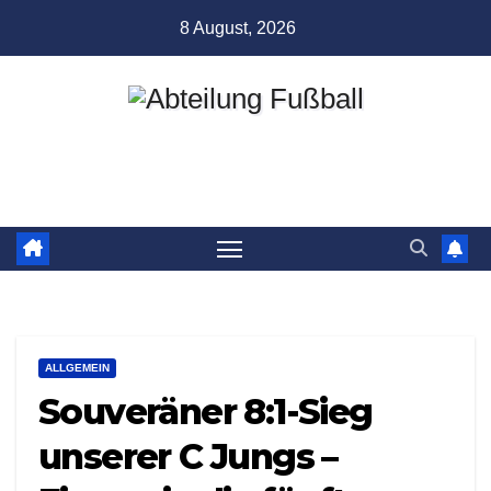
Zum
8 August, 2026
Inhalt
springen
Abteilung Fußball
TSV Münchingen
ALLGEMEIN
Souveräner 8:1-Sieg
unserer C Jungs –