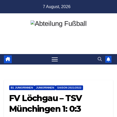
Zum
7 August, 2026
Inhalt
springen
Abteilung Fußball
TSV Münchingen
B1 JUNIORINNEN
JUNIORINNEN
SAISON 2021/2022
FV Löchgau – TSV
Münchingen 1: 0:3