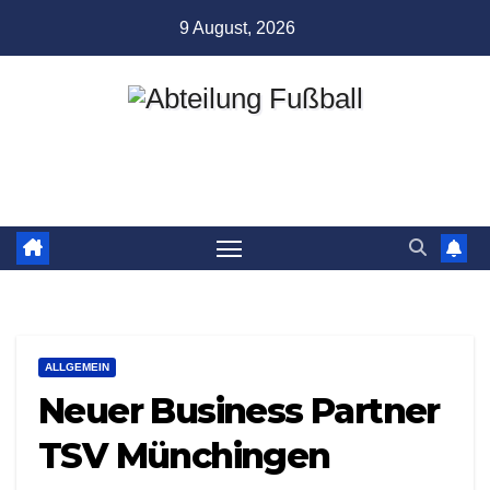
Zum
9 August, 2026
Inhalt
springen
Abteilung Fußball
TSV Münchingen
ALLGEMEIN
Neuer Business Partner
TSV Münchingen