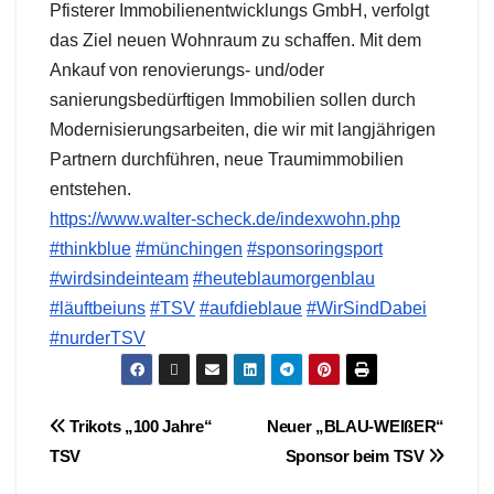
Pfisterer Immobilienentwicklungs GmbH, verfolgt
das Ziel neuen Wohnraum zu schaffen. Mit dem
Ankauf von renovierungs- und/oder
sanierungsbedürftigen Immobilien sollen durch
Modernisierungsarbeiten, die wir mit langjährigen
Partnern durchführen, neue Traumimmobilien
entstehen.
https://www.walter-scheck.de/indexwohn.php
#thinkblue
#münchingen
#sponsoringsport
#wirdsindeinteam
#heuteblaumorgenblau
#läuftbeiuns
#TSV
#aufdieblaue
#WirSindDabei
#nurderTSV
Beitragsnavigation
Trikots „100 Jahre“
Neuer „BLAU-WEIßER“
TSV
Sponsor beim TSV