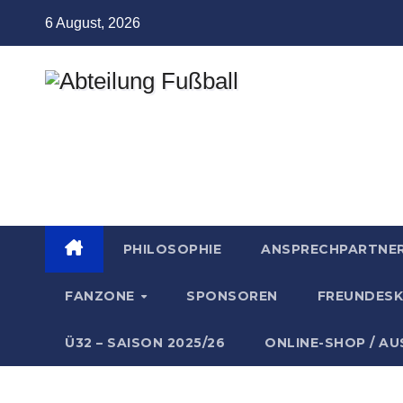
Zum
6 August, 2026
Inhalt
springen
Abteilung
Fußball
TSV Münchingen
PHILOSOPHIE
ANSPRECHPARTNE
FANZONE
SPONSOREN
FREUNDESK
Ü32 – SAISON 2025/26
ONLINE-SHOP / A