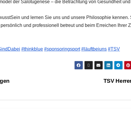
kmodel der Salotugenese – die Betrachtung von Gesundheit und
wusstSein und lernen Sie uns und unsere Philosophie kennen. 
rsönlich und professionell betreut und beim Erreichen Ihrer Z
SindDabei
#thinkblue
#sponsoringsport
#läuftbeiuns
#TSV
ngen
TSV Herre