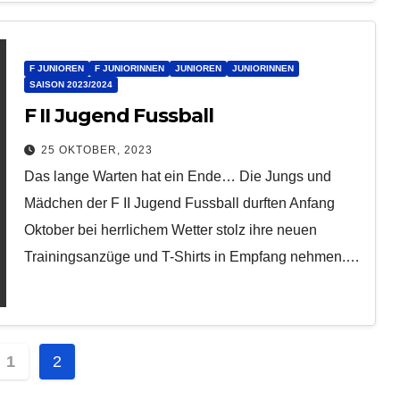
F JUNIOREN
F JUNIORINNEN
JUNIOREN
JUNIORINNEN
SAISON 2023/2024
F II Jugend Fussball
25 OKTOBER, 2023
Das lange Warten hat ein Ende… Die Jungs und
Mädchen der F II Jugend Fussball durften Anfang
Oktober bei herrlichem Wetter stolz ihre neuen
Trainingsanzüge und T-Shirts in Empfang nehmen.…
tennummerierung
1
2