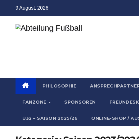
Zum
9 August, 2026
Inhalt
springen
Abteilung
Fußball
TSV Münchingen
PHILOSOPHIE
ANSPRECHPARTNE
FANZONE
SPONSOREN
FREUNDESK
Ü32 – SAISON 2025/26
ONLINE-SHOP / A