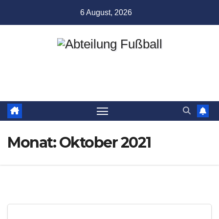
Zum
6 August, 2026
Inhalt
springen
Abteilung Fußball
TSV Münchingen
Monat:
Oktober 2021