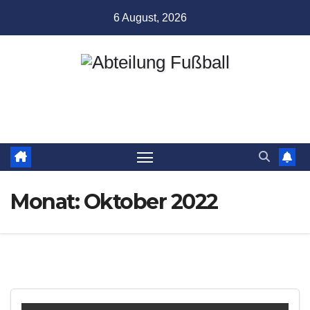
Zum
6 August, 2026
Inhalt
springen
Abteilung Fußball
TSV Münchingen
Monat:
Oktober 2022